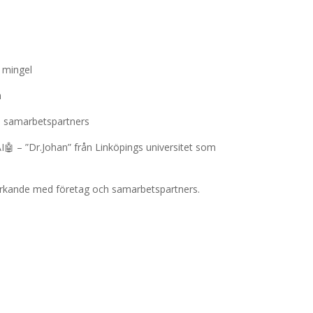
 mingel
h
n samarbetspartners
I
🤖 –
”
Dr.Johan
” från Linköpings universitet som
rkande med företag och samarbetspartners.