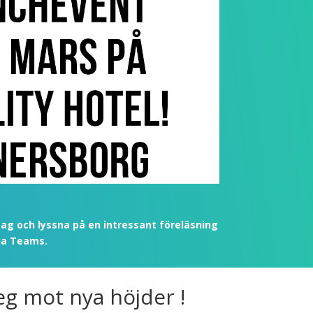
ag och lyssna på en intressant föreläsning
via Teams.
g mot nya höjder !