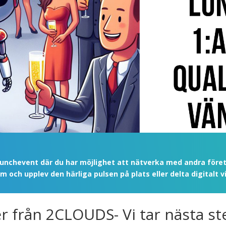
 lunchevent där du har möjlighet att nätverka med andra föret
m och upplev den härliga pulsen på plats eller delta digitalt 
 från 2CLOUDS- Vi tar nästa ste