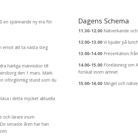
Dagens Schema
.0 en spännande ny era för
11.30-12.00
Nätverkande och
12.00-13.00
Vi bjuder på lunc
am emot att ta nästa steg
13.00-14.00
Presentation frå
14.00-15.00
Föreläsning om A
dra härliga människor till
forskat inom ämnet
Vänersborg den 1 mars. Märk
 en oförglömlig stund som du
15.00-16.00
Mingel och nätve
äsa i detta mycket aktuella
e och lärare inom
. De senaste åren har han
kom.