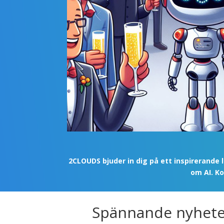
2CLOUDS bjuder in dig på ett inspirerande
om AI. Ko
Spännande nyheter