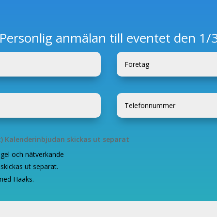
Personlig anmälan till eventet den 1/
kt) Kalenderinbjudan skickas ut separat
ingel och nätverkande
skickas ut separat.
med Haaks.