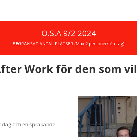
O.S.A 9/2 2024
BEGRÄNSAT ANTAL PLATSER (Max 2 personer/företag)
fter Work för den som vil
iddag och en sprakande