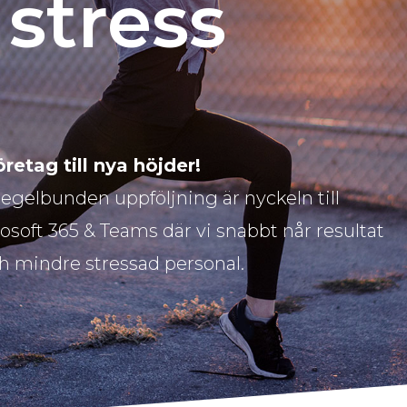
stress
retag till nya höjder!
egelbunden uppföljning är nyckeln till
osoft 365 & Teams där vi snabbt når resultat
h mindre stressad personal.