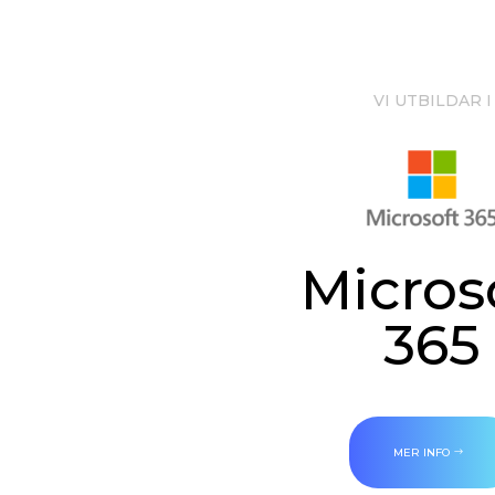
VI UTBILDAR I
Micros
365
MER INFO