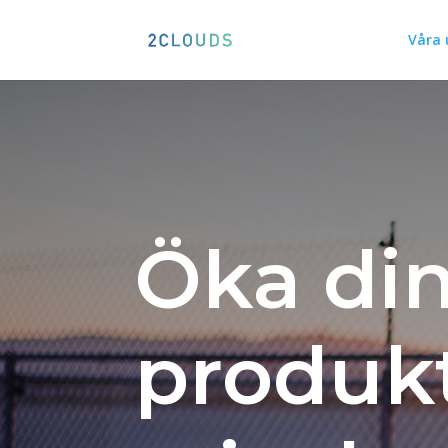
Våra 
Öka di
produkt