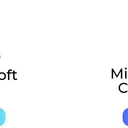
Mi
oft
C