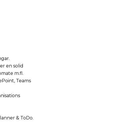
ngar.
er en solid
mate m.fl.
rePoint, Teams
anisations
Planner & ToDo.