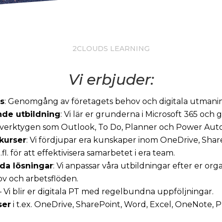
2CLOUDS LEARNING
Vi erbjuder:
s
: Genomgång av företagets behov och digitala utmani
de utbildning
: Vi lär er grunderna i Microsoft 365 och g
r verktygen som Outlook, To Do, Planner och Power Auto
kurser
: Vi fördjupar era kunskaper inom OneDrive, Sha
fl. för att effektivisera samarbetet i era team.
da lösningar
: Vi anpassar våra utbildningar efter er org
ov och arbetsflöden.
 Vi blir er digitala PT med regelbundna uppföljningar.
ser
i t.ex. OneDrive, SharePoint, Word, Excel, OneNote, 