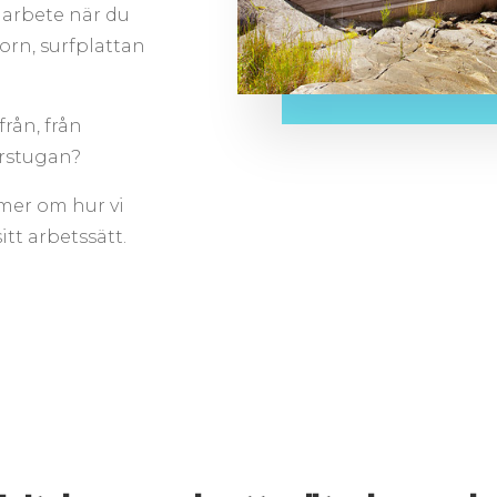
t arbete när du
torn, surfplattan
från, från
arstugan?
 mer om hur vi
itt arbetssätt.