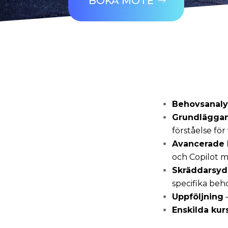
BOKA MÖTE
Behovsanaly
Grundläggan
förståelse fö
Avancerade 
och Copilot m.
Skräddarsyd
specifika beh
Uppföljning
–
Enskilda kur