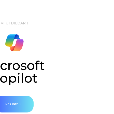
VI UTBILDAR I
crosoft
opilot
MER INFO